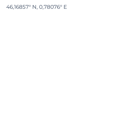
46,16857° N, 0,78076° E