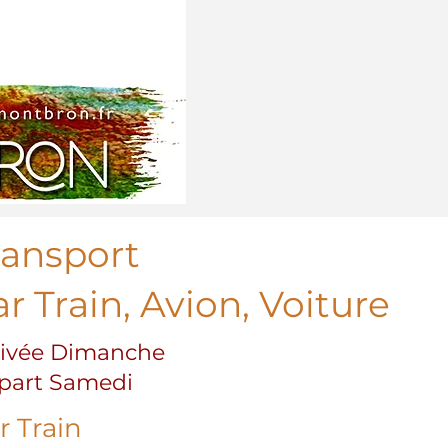
ransport
r Train, Avion, Voiture
rivée Dimanche
part Samedi
r Train