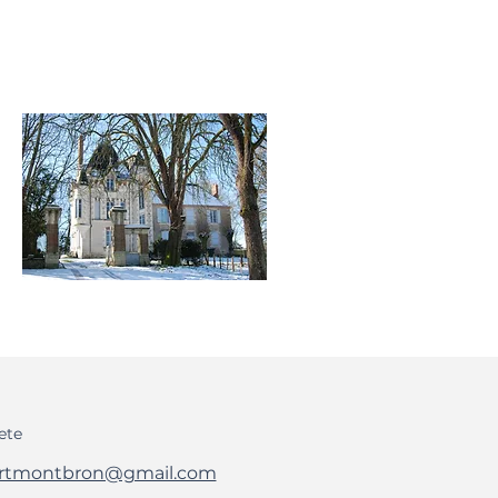
ete
rtmontbron@gmail.com