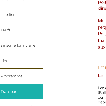
Poi
dir
L'atelier
Mal
pro
Tarifs
Poi
tax
s'inscrire formulaire
aux
Lieu
Pa
Lim
Programme
Les 
Transport
(Bel
cont
depu