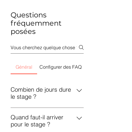
Questions
fréquemment
posées
Général
Configurer des FAQ
Combien de jours dure
le stage ?
Vous arrivez à la date indiquée sur
Quand faut-il arriver
le site web, soit le dimanche
pour le stage ?
précédant le premier jour de
stage.Le stage commence le lundi