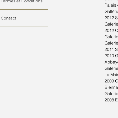
Termes et Conditions
Palais 
Galléri
2012 S
Contact
Galeri
2012 Ch
Galerie
Galerie
2011 Sa
2010 Ga
Abbaye 
Galerie
La Mais
2009 Ga
Bienna
Galerie
2008 Es