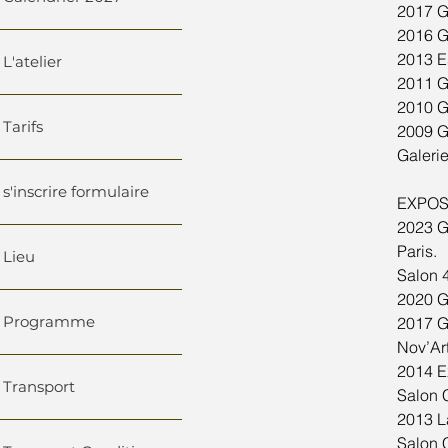
2017 Ga
2016 G
2013 Es
L'atelier
2011 Ga
2010 Ga
Tarifs
2009 Ga
Galerie
s'inscrire formulaire
EXPOS
2023 Ga
Paris.
Lieu
Salon 
2020 Ga
Programme
2017 Ga
Nov’Art
2014 Ex
Transport
Salon 
2013 La
Salon 