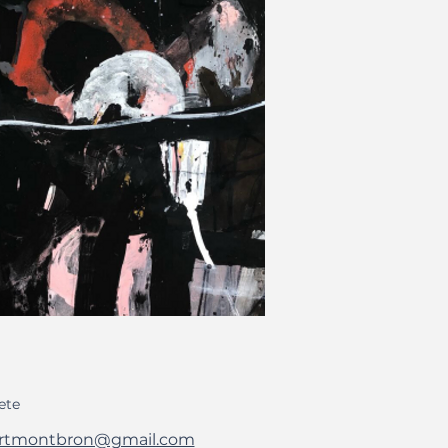
ete
rtmontbron@gmail.com