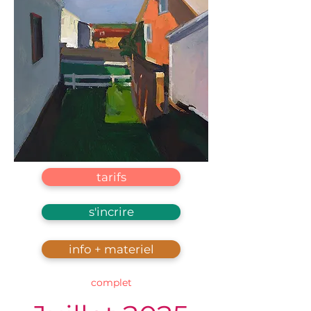
tarifs
s'incrire
info + materiel
complet