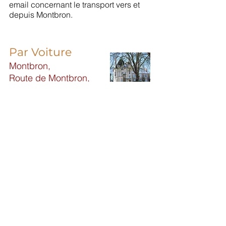
email concernant le transport vers et
depuis Montbron.
Par Voiture
Montbron,
Route de Montbron,
86430 Luchapt
parking gratuit
© 2026 by ArtMontbron 31/7/2026
Stages de peinture
,
Stages de peinture
,
en résidence
Stages de peinture en
résidence ¦ pension complete
Lieu dit Montbron, Route de
Montbron, Luchapt 86430, France