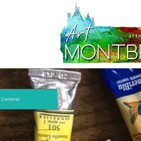
Welcome
General
About Us
Our Artists