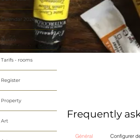
Calendar 2026
Studio
Tarifs - rooms
Register
Property
Frequently as
Art
Général
Configurer 